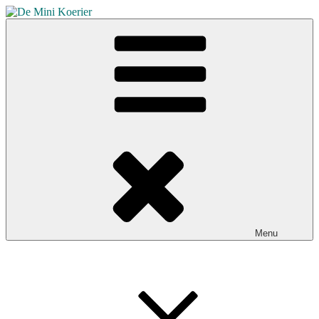
Skip
to
De Mini Koerier
content
Hét mededelingenblad voor Broekhuizen en Broekhuizenvorst
Menu