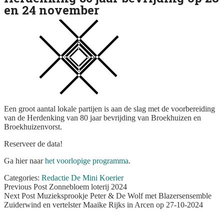
en 24 november
Square
Een groot aantal lokale partijen is aan de slag met de voorbereiding
van de Herdenking van 80 jaar bevrijding van Broekhuizen en
Broekhuizenvorst.
Reserveer de data!
Ga hier naar
het voorlopige programma
.
Categories:
Redactie De Mini Koerier
Bericht
Previous
Previous Post
Zonnebloem loterij 2024
post:
Next Post
Muzieksprookje Peter & De Wolf met Blazersensemble
navigatie
Zuiderwind en vertelster Maaike Rijks in Arcen op 27-10-2024