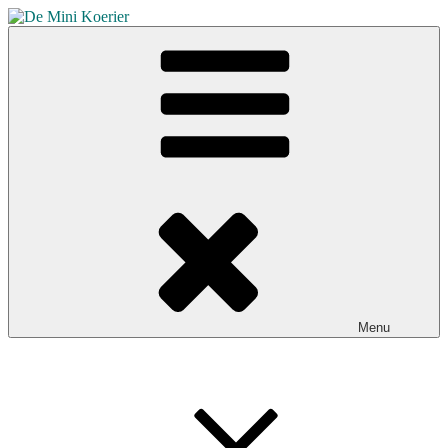
Skip
to
De Mini Koerier
content
Hét mededelingenblad voor Broekhuizen en Broekhuizenvorst
Menu