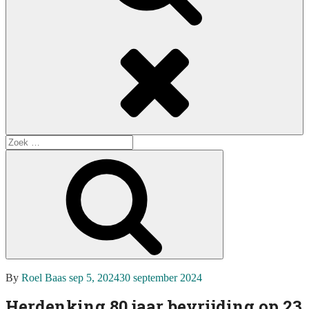
Search
Search
for:
Search
Posted
By
Roel Baas
sep 5, 2024
30 september 2024
on
Herdenking 80 jaar bevrijding op 23